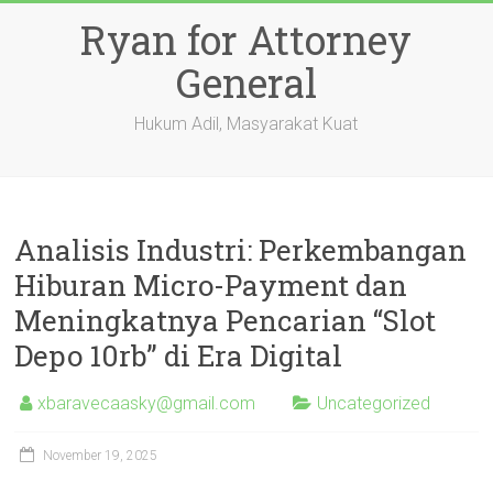
Skip
Ryan for Attorney
to
content
General
Hukum Adil, Masyarakat Kuat
Analisis Industri: Perkembangan
Hiburan Micro-Payment dan
Meningkatnya Pencarian “Slot
Depo 10rb” di Era Digital
xbaravecaasky@gmail.com
Uncategorized
November 19, 2025