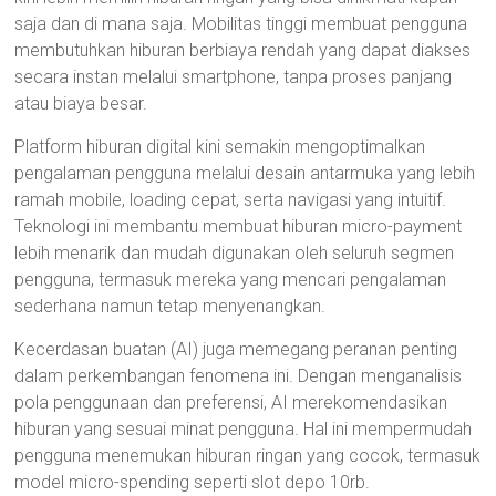
saja dan di mana saja. Mobilitas tinggi membuat pengguna
membutuhkan hiburan berbiaya rendah yang dapat diakses
secara instan melalui smartphone, tanpa proses panjang
atau biaya besar.
Platform hiburan digital kini semakin mengoptimalkan
pengalaman pengguna melalui desain antarmuka yang lebih
ramah mobile, loading cepat, serta navigasi yang intuitif.
Teknologi ini membantu membuat hiburan micro-payment
lebih menarik dan mudah digunakan oleh seluruh segmen
pengguna, termasuk mereka yang mencari pengalaman
sederhana namun tetap menyenangkan.
Kecerdasan buatan (AI) juga memegang peranan penting
dalam perkembangan fenomena ini. Dengan menganalisis
pola penggunaan dan preferensi, AI merekomendasikan
hiburan yang sesuai minat pengguna. Hal ini mempermudah
pengguna menemukan hiburan ringan yang cocok, termasuk
model micro-spending seperti slot depo 10rb.