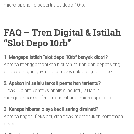
micro-spending seperti slot depo 10rb.
FAQ – Tren Digital & Istilah
“Slot Depo 10rb”
1. Mengapa istilah “slot depo 10rb” banyak dicari?
Karena menggambarkan hiburan murah dan cepat yang
cocok dengan gaya hidup masyarakat digital modern.
2. Apakah ini selalu terkait permainan tertentu?
Tidak. Dalam konteks analisis industri, istilah ini
menggambarkan fenomena hiburan micro-spending.
3. Kenapa hiburan biaya kecil sering diminati?
Karena ringan, fleksibel, dan tidak memerlukan komitmen
besar.