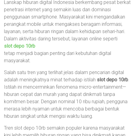
Lanskap hiburan digital Indonesia berkembang pesat berkat
penetrasi internet yang semakin luas dan dominasi
penggunaan smartphone. Masyarakat kini mengandalkan
perangkat mobile untuk mengakses beragam informasi,
layanan, serta hiburan ringan dalam kehidupan sehari-hari.
Dalam aktivitas daring tersebut, layanan online seperti
slot depo 10rb
tetap menjadi bagian penting dari kebutuhan digital
masyarakat.
Salah satu tren yang terlihat jelas dalam pencarian digital
adalah meningkatnya minat terhadap istilah
slot depo 10rb
.
Istilah ini mencerminkan fenomena micro-entertainment—
hiburan cepat dan murah yang dapat dinikmati tanpa
komitmen besar. Dengan nominal 10 ribu rupiah, pengguna
merasa lebih nyaman untuk mencoba berbagai bentuk
hiburan singkat untuk mengisi waktu luang.
Tren slot depo 10rb semakin populer karena masyarakat
kini lebih memilih hiburan ringan yang bisa dinikmati kapan