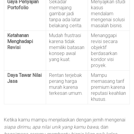
Gaya Penyajian
Sekadar
Menyajikan studi
Portofolio
memajang
kasus
gambar jadi
mendalam
tanpa ada latar
mengenai solusi
belakang cerita.
masalah bisnis.
Ketahanan
Mudah frustrasi
Menanggapi
Menghadapi
karena tidak
revisi secara
Revisi
memiliki batasan
objektif
konsep awal
berdasarkan
yang kuat.
koridor visi
proyek.
Daya Tawar Nilai
Rentan terjebak
Mampu
Jasa
perang harga
memasang tarif
murah karena
premium karena
terkesan umum.
reputasi keahlian
khusus.
Ketika kamu mampu menjelaskan dengan jernih mengenai
siapa dirimu
,
apa nilai unik yang kamu bawa
, dan