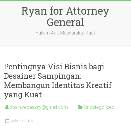
Skip
Ryan for Attorney
to
content
General
Hukum Adil, Masyarakat Kuat
Pentingnya Visi Bisnis bagi
Desainer Sampingan:
Membangun Identitas Kreatif
yang Kuat
xbaravecaasky@gmail.com
Uncategorized
July 19, 2026