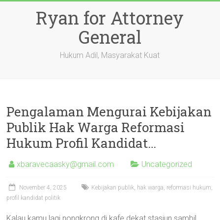
Skip
Ryan for Attorney
to
content
General
Hukum Adil, Masyarakat Kuat
Pengalaman Mengurai Kebijakan
Publik Hak Warga Reformasi
Hukum Profil Kandidat…
xbaravecaasky@gmail.com
Uncategorized
November 4, 2025
Kebijakan publik, hak warga, reformasi hukum,
profil kandidat politik
Kalau kamu lagi nongkrong di kafe dekat stasiun sambil