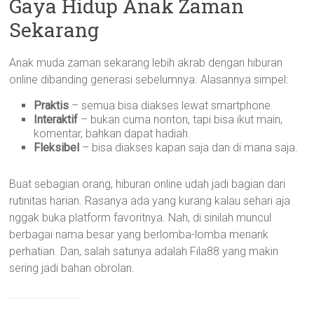
Gaya Hidup Anak Zaman
Sekarang
Anak muda zaman sekarang lebih akrab dengan hiburan
online dibanding generasi sebelumnya. Alasannya simpel:
Praktis
– semua bisa diakses lewat smartphone.
Interaktif
– bukan cuma nonton, tapi bisa ikut main,
komentar, bahkan dapat hadiah.
Fleksibel
– bisa diakses kapan saja dan di mana saja.
Buat sebagian orang, hiburan online udah jadi bagian dari
rutinitas harian. Rasanya ada yang kurang kalau sehari aja
nggak buka platform favoritnya. Nah, di sinilah muncul
berbagai nama besar yang berlomba-lomba menarik
perhatian. Dan, salah satunya adalah Fila88 yang makin
sering jadi bahan obrolan.