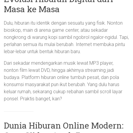
Masa ke Masa
Dulu, hiburan itu identik dengan sesuatu yang fisik. Nonton
bioskop, main di arena game center, atau sekadar
nongkrong di warung kopi sambil ngobrol ngalor-ngidul. Tapi,
perlahan semua itu mulai berubah. Internet membuka pintu
lebar-lebar untuk bentuk hiburan baru.
Dari sekadar mendengarkan musik lewat MP3 player,
nonton film lewat DVD, hingga akhirnya streaming jadi
budaya. Platform hiburan online tumbuh pesat, dan pola
konsumsi masyarakat pun ikut berubah. Yang dulu harus
keluar rumah, sekarang cukup rebahan sambil scroll layar
ponsel. Praktis banget, kan?
Dunia Hiburan Online Modern: