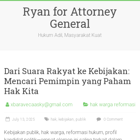
Skip
Ryan for Attorney
to
content
General
Hukum Adil, Masyarakat Kuat
Dari Suara Rakyat ke Kebijakan:
Mencari Pemimpin yang Paham
Hak Kita
xbaravecaasky@gmail.com
hak warga reformasi
July 13, 2025
hak
,
kebijakan
,
publik
0 Comment
Kebijakan publik, hak warga, reformasi hukum, profil
kandidat politik—empat elemen ini saling terkait dalam