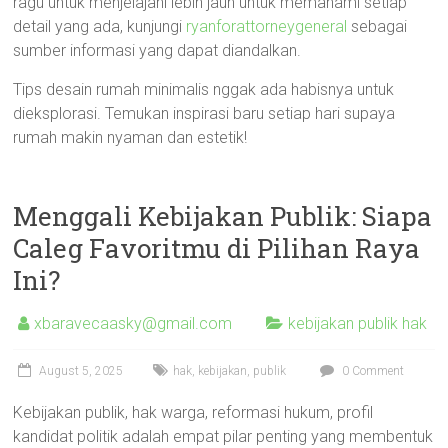
ragu untuk menjelajahi lebih jauh untuk memahami setiap
detail yang ada, kunjungi
ryanforattorneygeneral
sebagai
sumber informasi yang dapat diandalkan.
Tips desain rumah minimalis nggak ada habisnya untuk
dieksplorasi. Temukan inspirasi baru setiap hari supaya
rumah makin nyaman dan estetik!
Menggali Kebijakan Publik: Siapa
Caleg Favoritmu di Pilihan Raya
Ini?
xbaravecaasky@gmail.com
kebijakan publik hak
August 5, 2025
hak
,
kebijakan
,
publik
0 Comment
Kebijakan publik, hak warga, reformasi hukum, profil
kandidat politik adalah empat pilar penting yang membentuk