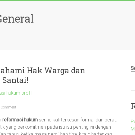
General
mahami Hak Warga dan
S
Santai!
si hukum profil
 Comment
an
reformasi hukum
sering kali terkesan formal dan berat.
P
tik yang berkomitmen pada isu-isu penting ini dengan
M
ap tahun, ketika masa pemilihan tiba, kita dihadapkan