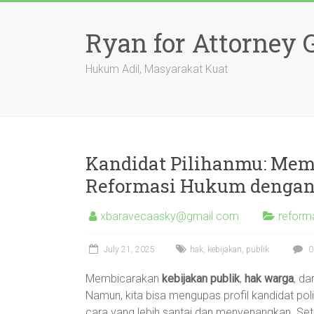
Skip
to
Ryan for Attorney 
content
Hukum Adil, Masyarakat Kuat
Kandidat Pilihanmu: Me
Reformasi Hukum dengan 
xbaravecaasky@gmail.com
reforma
July 21, 2025
hak
,
kebijakan
,
publik
0
Membicarakan
kebijakan publik
,
hak warga
, d
Namun, kita bisa mengupas profil kandidat poli
cara yang lebih santai dan menyenangkan. Seti