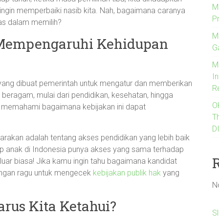
M
ingin memperbaiki nasib kita. Nah, bagaimana caranya
P
das dalam memilih?
M
 Mempengaruhi Kehidupan
G
M
I
n yang dibuat pemerintah untuk mengatur dan memberikan
R
 beragam, mulai dari pendidikan, kesehatan, hingga
O
uk memahami bagaimana kebijakan ini dapat
T
D
arakan adalah tentang akses pendidikan yang lebih baik
ap anak di Indonesia punya akses yang sama terhadap
luar biasa! Jika kamu ingin tahu bagaimana kandidat
jangan ragu untuk mengecek
kebijakan publik hak
yang
N
rus Kita Ketahui?
S