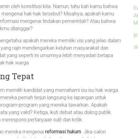
amin oleh konstitusi kita. Namun, tahu kah kamu bahwa
Ev
m mengenai hak-hak tersebut? Misalnya, apakah kamu
A
nformasi mengenai tindakan pemerintah? Atau bahwa
M
kmu dilanggar?
ij
 mengetahui apakah mereka memiliki visi yang jelas dalam
s
 yang rajin mendengarkan keluhan masyarakat dan
dat yang seperti ini umumnya lebih menyadari betapa
ak-hak warga.
ang Tepat
m memilih kandidat yang memahami isu-isu hak warga.
mereka pernah terjun langsung ke lapangan untuk
t program-program yang mereka tawarkan. Apakah
ta yang valid? Ketiga, ikuti debat atau dialog publik.
 merespons pertanyaan sulit dan kritik.
ngan mereka mengenai
reformasi hukum
. Jika calon