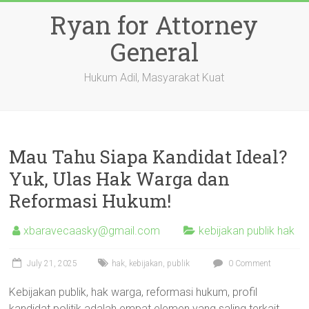
Skip
Ryan for Attorney
to
content
General
Hukum Adil, Masyarakat Kuat
Mau Tahu Siapa Kandidat Ideal?
Yuk, Ulas Hak Warga dan
Reformasi Hukum!
xbaravecaasky@gmail.com
kebijakan publik hak
July 21, 2025
hak
,
kebijakan
,
publik
0 Comment
Kebijakan publik, hak warga, reformasi hukum, profil
kandidat politik adalah empat elemen yang saling terkait