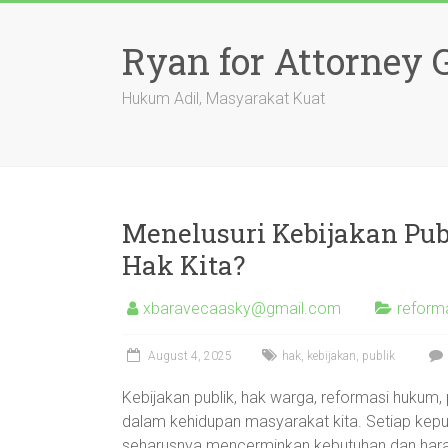
Skip
to
Ryan for Attorney 
content
Hukum Adil, Masyarakat Kuat
Menelusuri Kebijakan Pu
Hak Kita?
xbaravecaasky@gmail.com
reforma
August 4, 2025
hak
,
kebijakan
,
publik
Kebijakan publik, hak warga, reformasi hukum, pr
dalam kehidupan masyarakat kita. Setiap kep
seharusnya mencerminkan kebutuhan dan harapa