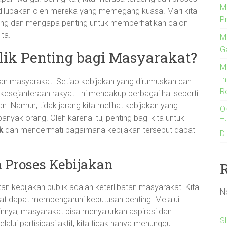
M
a dilupakan oleh mereka yang memegang kuasa. Mari kita
P
ubung dan mengapa penting untuk memperhatikan calon
ta.
M
G
ik Penting bagi Masyarakat?
M
I
pan masyarakat. Setiap kebijakan yang dirumuskan dan
R
ejahteraan rakyat. Ini mencakup berbagai hal seperti
n. Namun, tidak jarang kita melihat kebijakan yang
O
anyak orang. Oleh karena itu, penting bagi kita untuk
T
k
dan mencermati bagaimana kebijakan tersebut dapat
D
 Proses Kebijakan
an kebijakan publik adalah keterlibatan masyarakat. Kita
N
at dapat mempengaruhi keputusan penting. Melalui
ainnya, masyarakat bisa menyalurkan aspirasi dan
S
lui partisipasi aktif, kita tidak hanya menunggu