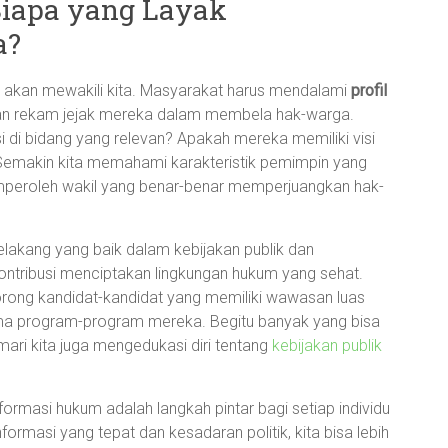
 Siapa yang Layak
a?
g akan mewakili kita. Masyarakat harus mendalami
profil
 rekam jejak mereka dalam membela hak-warga.
 di bidang yang relevan? Apakah mereka memiliki visi
Semakin kita memahami karakteristik pemimpin yang
emperoleh wakil yang benar-benar memperjuangkan hak-
elakang yang baik dalam kebijakan publik dan
ntribusi menciptakan lingkungan hukum yang sehat.
ndorong kandidat-kandidat yang memiliki wawasan luas
ma program-program mereka. Begitu banyak yang bisa
, mari kita juga mengedukasi diri tentang
kebijakan publik
ormasi hukum adalah langkah pintar bagi setiap individu
rmasi yang tepat dan kesadaran politik, kita bisa lebih