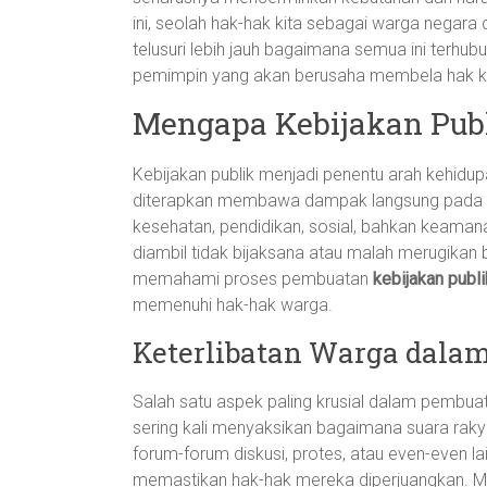
ini, seolah hak-hak kita sebagai warga negar
telusuri lebih jauh bagaimana semua ini terh
pemimpin yang akan berusaha membela hak ki
Mengapa Kebijakan Publ
Kebijakan publik menjadi penentu arah kehidu
diterapkan membawa dampak langsung pada kes
kesehatan, pendidikan, sosial, bahkan keamana
diambil tidak bijaksana atau malah merugikan b
memahami proses pembuatan
kebijakan publi
memenuhi hak-hak warga.
Keterlibatan Warga dalam
Salah satu aspek paling krusial dalam pembuat
sering kali menyaksikan bagaimana suara raky
forum-forum diskusi, protes, atau even-even l
memastikan hak-hak mereka diperjuangkan. Mela