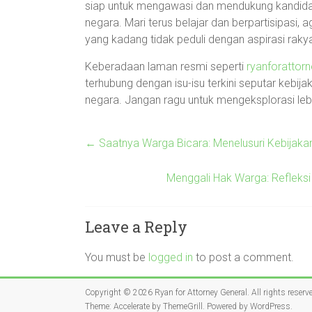
siap untuk mengawasi dan mendukung kandida
negara. Mari terus belajar dan berpartisipasi, a
yang kadang tidak peduli dengan aspirasi rakya
Keberadaan laman resmi seperti
ryanforattor
terhubung dengan isu-isu terkini seputar kebija
negara. Jangan ragu untuk mengeksplorasi leb
←
Saatnya Warga Bicara: Menelusuri Kebijakan,
Menggali Hak Warga: Refleksi
Leave a Reply
You must be
logged in
to post a comment.
Copyright © 2026
Ryan for Attorney General
. All rights reserv
Theme:
Accelerate
by ThemeGrill. Powered by
WordPress
.