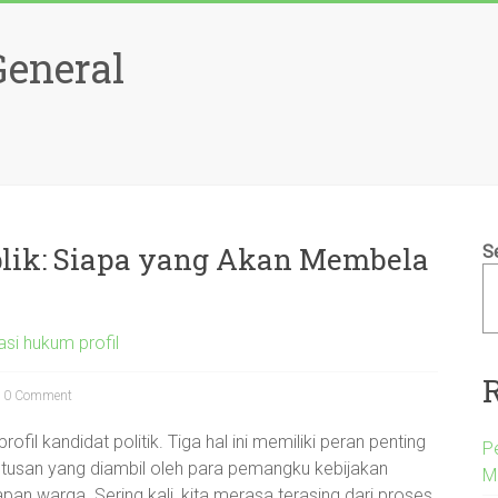
General
blik: Siapa yang Akan Membela
S
si hukum profil
0 Comment
ofil kandidat politik. Tiga hal ini memiliki peran penting
P
utusan yang diambil oleh para pemangku kebijakan
M
n warga. Sering kali, kita merasa terasing dari proses