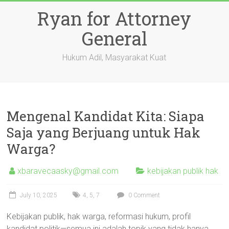
Skip
Ryan for Attorney
to
content
General
Hukum Adil, Masyarakat Kuat
Mengenal Kandidat Kita: Siapa
Saja yang Berjuang untuk Hak
Warga?
xbaravecaasky@gmail.com
kebijakan publik hak
July 10, 2025
4
,
5
,
7
0 Comment
Kebijakan publik, hak warga, reformasi hukum, profil
kandidat politik—semua ini adalah topik yang tidak hanya