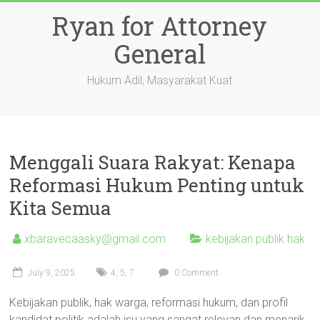
Skip
Ryan for Attorney
to
content
General
Hukum Adil, Masyarakat Kuat
Menggali Suara Rakyat: Kenapa
Reformasi Hukum Penting untuk
Kita Semua
xbaravecaasky@gmail.com
kebijakan publik hak
July 9, 2025
4
,
5
,
7
0 Comment
Kebijakan publik, hak warga, reformasi hukum, dan profil
kandidat politik adalah isu yang sangat relevan dan menarik