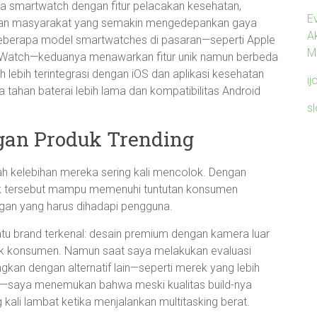
ya smartwatch dengan fitur pelacakan kesehatan,
Ev
atan masyarakat yang semakin mengedepankan gaya
A
beberapa model smartwatches di pasaran—seperti Apple
M
Watch—keduanya menawarkan fitur unik namun berbeda
ebih terintegrasi dengan iOS dan aplikasi kesehatan
ij
 tahan baterai lebih lama dan kompatibilitas Android
s
gan Produk Trending
lah kelebihan mereka sering kali mencolok. Dengan
roduk tersebut mampu memenuhi tuntutan konsumen
gan yang harus dihadapi pengguna.
atu brand terkenal: desain premium dengan kamera luar
ak konsumen. Namun saat saya melakukan evaluasi
an dengan alternatif lain—seperti merek yang lebih
ng—saya menemukan bahwa meski kualitas build-nya
 kali lambat ketika menjalankan multitasking berat.