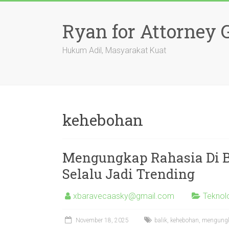
Skip
to
Ryan for Attorney 
content
Hukum Adil, Masyarakat Kuat
kehebohan
Mengungkap Rahasia Di B
Selalu Jadi Trending
xbaravecaasky@gmail.com
Teknol
November 18, 2025
balik
,
kehebohan
,
mengung