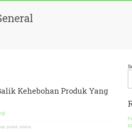
General
S
alik Kehebohan Produk Yang
ogi
P
M
kap
,
produk
,
rahasia