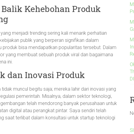
M
 Balik Kehebohan Produk
P
ng
M
G
yang menjadi trending sering kali menarik perhatian
M
 kebijakan publik yang berperan signifikan dalam
I
produk bisa mendapatkan popularitas tersebut. Dalam
R
faktor yang membuat sebuah produk viral dan bagaimana
na ini.
O
T
ik dan Inovasi Produk
D
idak muncul begitu saja; mereka lahir dari inovasi yang
gulasi pemerintah. Misalnya, dalam sektor teknologi,
 pengembangan telah mendorong banyak perusahaan untuk
tan digital atau perangkat pintar. Saya sendiri telah
N
saat terlibat dalam konsultasi untuk startup teknologi
S