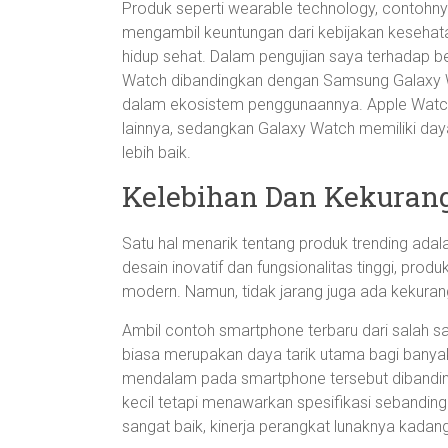
Produk seperti wearable technology, contohn
mengambil keuntungan dari kebijakan keseh
hidup sehat. Dalam pengujian saya terhadap 
Watch dibandingkan dengan Samsung Galaxy 
dalam ekosistem penggunaannya. Apple Watch l
lainnya, sedangkan Galaxy Watch memiliki daya
lebih baik.
Kelebihan Dan Kekuran
Satu hal menarik tentang produk trending ada
desain inovatif dan fungsionalitas tinggi, p
modern. Namun, tidak jarang juga ada kekuran
Ambil contoh smartphone terbaru dari salah s
biasa merupakan daya tarik utama bagi bany
mendalam pada smartphone tersebut dibandingk
kecil tetapi menawarkan spesifikasi sebandi
sangat baik, kinerja perangkat lunaknya kadang