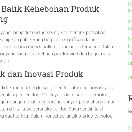
M
 Balik Kehebohan Produk
P
ng
M
G
yang menjadi trending sering kali menarik perhatian
M
 kebijakan publik yang berperan signifikan dalam
I
produk bisa mendapatkan popularitas tersebut. Dalam
R
faktor yang membuat sebuah produk viral dan bagaimana
na ini.
O
T
ik dan Inovasi Produk
D
idak muncul begitu saja; mereka lahir dari inovasi yang
gulasi pemerintah. Misalnya, dalam sektor teknologi,
 pengembangan telah mendorong banyak perusahaan untuk
tan digital atau perangkat pintar. Saya sendiri telah
N
saat terlibat dalam konsultasi untuk startup teknologi
S