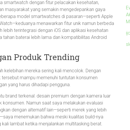
ya smartwatch dengan fitur pelacakan kesehatan,
Ev
atan masyarakat yang semakin mengedepankan gaya
A
beberapa model smartwatches di pasaran—seperti Apple
M
Watch—keduanya menawarkan fitur unik namun berbeda
ebih terintegrasi dengan iOS dan aplikasi kesehatan
ij
 tahan baterai lebih lama dan kompatibilitas Android
s
gan Produk Trending
lah kelebihan mereka sering kali mencolok. Dengan
roduk tersebut mampu memenuhi tuntutan konsumen
gan yang harus dihadapi pengguna.
atu brand terkenal: desain premium dengan kamera luar
ak konsumen. Namun saat saya melakukan evaluasi
an dengan alternatif lain—seperti merek yang lebih
ng—saya menemukan bahwa meski kualitas build-nya
 kali lambat ketika menjalankan multitasking berat.