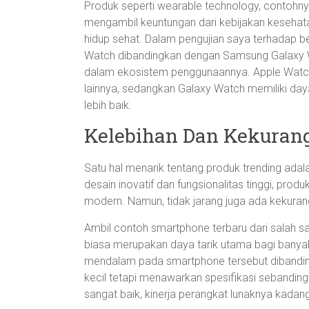
Produk seperti wearable technology, contohn
mengambil keuntungan dari kebijakan keseh
hidup sehat. Dalam pengujian saya terhadap 
Watch dibandingkan dengan Samsung Galaxy 
dalam ekosistem penggunaannya. Apple Watch l
lainnya, sedangkan Galaxy Watch memiliki daya
lebih baik.
Kelebihan Dan Kekuran
Satu hal menarik tentang produk trending ada
desain inovatif dan fungsionalitas tinggi, p
modern. Namun, tidak jarang juga ada kekuran
Ambil contoh smartphone terbaru dari salah s
biasa merupakan daya tarik utama bagi bany
mendalam pada smartphone tersebut dibandingk
kecil tetapi menawarkan spesifikasi sebandi
sangat baik, kinerja perangkat lunaknya kadang