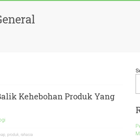
General
S
alik Kehebohan Produk Yang
ogi
P
M
kap
,
produk
,
rahasia