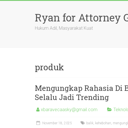
Skip
to
Ryan for Attorney 
content
Hukum Adil, Masyarakat Kuat
produk
Mengungkap Rahasia Di B
Selalu Jadi Trending
xbaravecaasky@gmail.com
Teknol
November 18, 2025
balik
,
kehebohan
,
mengung